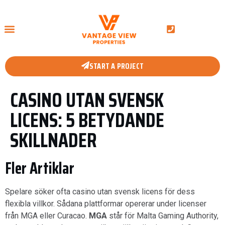
0594614147
START A PROJECT
CASINO UTAN SVENSK
LICENS: 5 BETYDANDE
SKILLNADER
Fler Artiklar
Spelare söker ofta casino utan svensk licens för dess
flexibla villkor. Sådana plattformar opererar under licenser
från MGA eller Curacao.
MGA
står för Malta Gaming Authority,