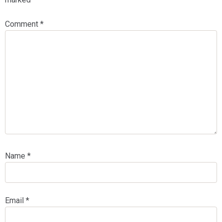
Comment
*
Name
*
Email
*