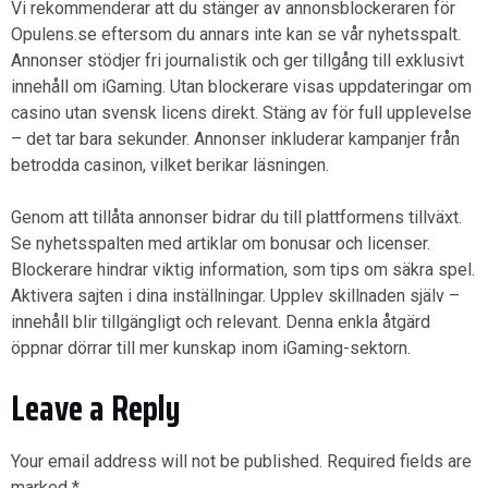
Vi rekommenderar att du stänger av annonsblockeraren för
Opulens.se eftersom du annars inte kan se vår nyhetsspalt.
Annonser stödjer fri journalistik och ger tillgång till exklusivt
innehåll om iGaming. Utan blockerare visas uppdateringar om
casino utan svensk licens direkt. Stäng av för full upplevelse
– det tar bara sekunder. Annonser inkluderar kampanjer från
betrodda casinon, vilket berikar läsningen.
Genom att tillåta annonser bidrar du till plattformens tillväxt.
Se nyhetsspalten med artiklar om bonusar och licenser.
Blockerare hindrar viktig information, som tips om säkra spel.
Aktivera sajten i dina inställningar. Upplev skillnaden själv –
innehåll blir tillgängligt och relevant. Denna enkla åtgärd
öppnar dörrar till mer kunskap inom iGaming-sektorn.
Leave a Reply
Your email address will not be published.
Required fields are
marked
*