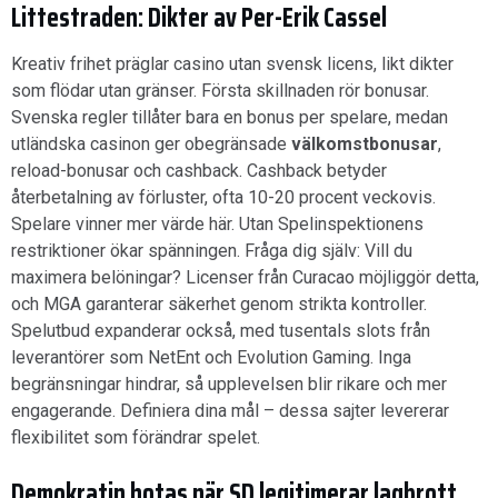
Littestraden: Dikter av Per-Erik Cassel
Kreativ frihet präglar casino utan svensk licens, likt dikter
som flödar utan gränser. Första skillnaden rör bonusar.
Svenska regler tillåter bara en bonus per spelare, medan
utländska casinon ger obegränsade
välkomstbonusar
,
reload-bonusar och cashback. Cashback betyder
återbetalning av förluster, ofta 10-20 procent veckovis.
Spelare vinner mer värde här. Utan Spelinspektionens
restriktioner ökar spänningen. Fråga dig själv: Vill du
maximera belöningar? Licenser från Curacao möjliggör detta,
och MGA garanterar säkerhet genom strikta kontroller.
Spelutbud expanderar också, med tusentals slots från
leverantörer som NetEnt och Evolution Gaming. Inga
begränsningar hindrar, så upplevelsen blir rikare och mer
engagerande. Definiera dina mål – dessa sajter levererar
flexibilitet som förändrar spelet.
Demokratin hotas när SD legitimerar lagbrott