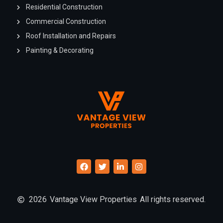
Residential Construction
Commercial Construction
Roof Installation and Repairs
Painting & Decorating
2026
Vantage View Properties
All rights reserved.