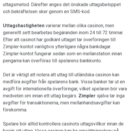
uttagsmetod. Därefter anges det önskade uttagsbeloppet
och bekräftelsen sker genom en SMS-kod.
Uttagshastigheten
varierar mellan olika casinon, men
generellt sett bearbetas begäranden inom 24 till 72 timmar.
Efter att casinot har godkänt uttaget tar överföringen till
Zimpler-kontot vanligtvis ytterligare några bankdagar.
Zimpler-kontot fungerar sedan som en mellanstation innan
pengarna kan överföras till spelarens bankkonto.
Det är viktigt att notera att uttag till utländska casinon kan
medföra avgifter från spelarens bank. Vissa banker tar ut en
avgift för internationella överföringar, vilket spelaren bör vara
medveten om innan ett uttag begärs.
Zimpler
själva tar inga
avgifter för transaktionerna, men mellanhandsavgifter kan
förekomma.
Spelare bör alltid kontrollera casinots uttagsvillkor innan de
begär ett uttag. Vissa casinon kan ha omsättningskrav på