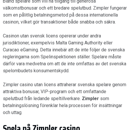
bland spelare som vill ha tillgång till generösa
välkomstbonusar och ett bredare spelutbud. Zimpler fungerar
som en pålitlig betalningsmetod på dessa internationella
casinon, vilket gör transaktioner både snabba och säkra.
Casinon utan svensk licens opererar under andra
jurisdiktioner, exempelvis Malta Gaming Authority eller
Curacao eGaming. Detta innebär att de inte följer de svenska
regleringarna som Spelinspektionen ställer. Spelare måste
därför vara medvetna om att de inte omfattas av det svenska
spelombudets konsumentskydd.
Zimpler casino utan licens attraherar svenska spelare genom
attraktiva bonusar, VIP-program och ett omfattande
spelutbud från ledande speltillverkare.
Zimpler
som
betalningslösning förenklar hela processen för insättningar
och uttag.
Spela på Zimpler casino