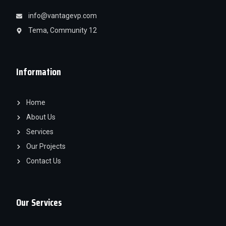
info@vantagevp.com
Tema, Community 12
Information
Home
About Us
Services
Our Projects
Contact Us
Our Services