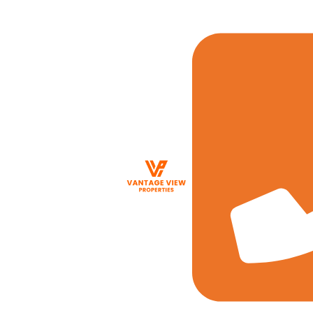
NTACT US