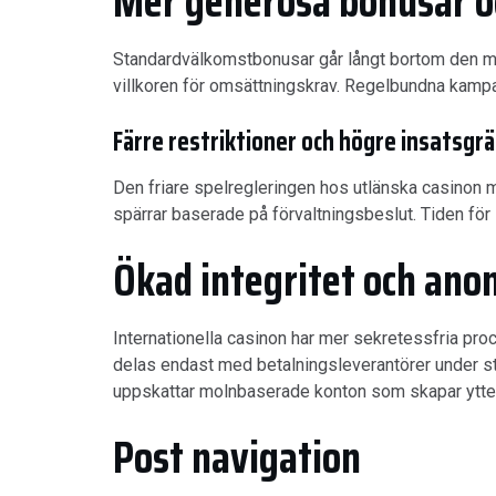
Mer generösa bonusar 
Standardvälkomstbonusar går långt bortom den ma
villkoren för omsättningskrav. Regelbundna kampan
Färre restriktioner och högre insatsgr
Den friare spelregleringen hos utlänska casinon
spärrar baserade på förvaltningsbeslut. Tiden för 
Ökad integritet och ano
Internationella casinon har mer sekretessfria pro
delas endast med betalningsleverantörer under st
uppskattar molnbaserade konton som skapar ytterl
Post navigation