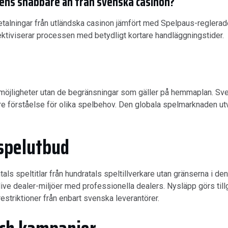
icens snabbare än från svenska casinon?
etalningar från utländska casinon jämfört med Spelpaus-reglerad
ektiviserar processen med betydligt kortare handläggningstider.
 möjligheter utan de begränsningar som gäller på hemmaplan. S
rre förståelse för olika spelbehov. Den globala spelmarknaden 
 spelutbud
als speltitlar från hundratals speltillverkare utan gränserna i de
live dealer-miljöer med professionella dealers. Nysläpp görs tillg
 restriktioner från enbart svenska leverantörer.