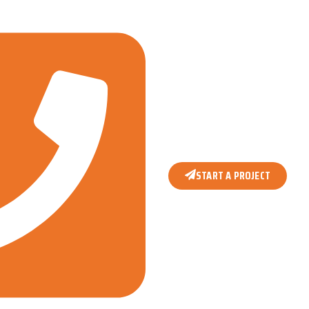
START A PROJECT