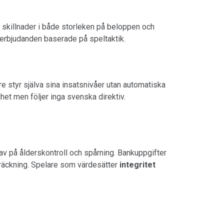
skillnader i både storleken på beloppen och
a erbjudanden baserade på speltaktik.
e styr själva sina insatsnivåer utan automatiska
het men följer inga svenska direktiv.
av på ålderskontroll och spårning. Bankuppgifter
träckning. Spelare som värdesätter
integritet