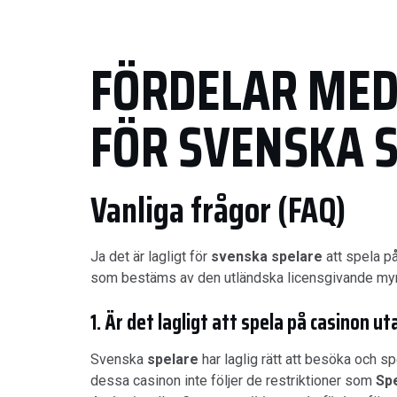
FÖRDELAR MED
FÖR SVENSKA 
Vanliga frågor (FAQ)
Ja det är lagligt för
svenska spelare
att spela p
som bestäms av den utländska licensgivande myn
1. Är det lagligt att spela på casinon u
Svenska
spelare
har laglig rätt att besöka och s
dessa casinon inte följer de restriktioner som
Sp