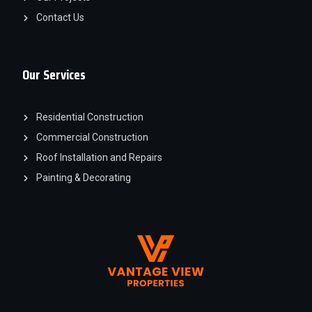
Contact Us
Our Services
Residential Construction
Commercial Construction
Roof Installation and Repairs
Painting & Decorating