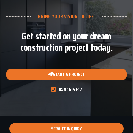
BRING YOUR VISION TO LIFE.
Get started on your dream
construction project today.
START A PROJECT
0594614147
SERVICE INQUIRY