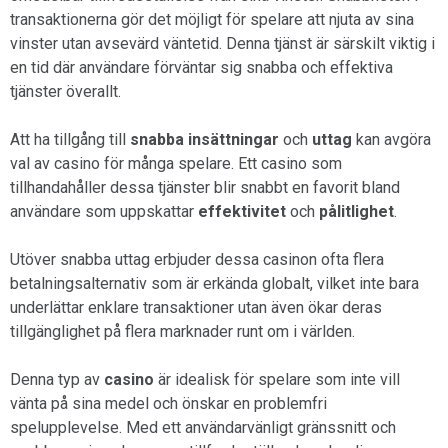
transaktionerna gör det möjligt för spelare att njuta av sina
vinster utan avsevärd väntetid. Denna tjänst är särskilt viktig i
en tid där användare förväntar sig snabba och effektiva
tjänster överallt.
Att ha tillgång till
snabba insättningar
och
uttag
kan avgöra
val av casino för många spelare. Ett casino som
tillhandahåller dessa tjänster blir snabbt en favorit bland
användare som uppskattar
effektivitet
och
pålitlighet
.
Utöver snabba uttag erbjuder dessa casinon ofta flera
betalningsalternativ som är erkända globalt, vilket inte bara
underlättar enklare transaktioner utan även ökar deras
tillgänglighet på flera marknader runt om i världen.
Denna typ av
casino
är idealisk för spelare som inte vill
vänta på sina medel och önskar en problemfri
spelupplevelse. Med ett användarvänligt gränssnitt och