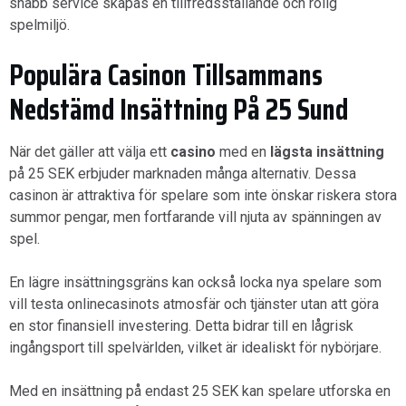
snabb service skapas en tillfredsställande och rolig
spelmiljö.
Populära Casinon Tillsammans
Nedstämd Insättning På 25 Sund
När det gäller att välja ett
casino
med en
lägsta insättning
på 25 SEK erbjuder marknaden många alternativ. Dessa
casinon är attraktiva för spelare som inte önskar riskera stora
summor pengar, men fortfarande vill njuta av spänningen av
spel.
En lägre insättningsgräns kan också locka nya spelare som
vill testa onlinecasinots atmosfär och tjänster utan att göra
en stor finansiell investering. Detta bidrar till en lågrisk
ingångsport till spelvärlden, vilket är idealiskt för nybörjare.
Med en insättning på endast 25 SEK kan spelare utforska en